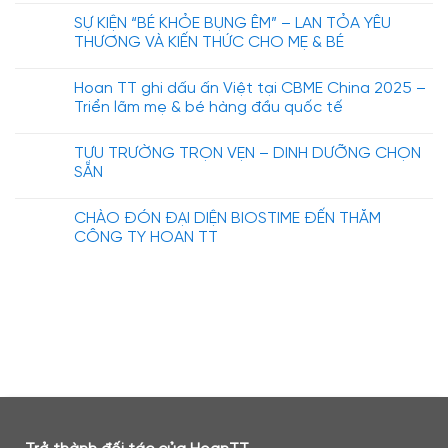
SỰ KIỆN “BÉ KHỎE BỤNG ÊM” – LAN TỎA YÊU
THƯƠNG VÀ KIẾN THỨC CHO MẸ & BÉ
Hoan TT ghi dấu ấn Việt tại CBME China 2025 –
Triển lãm mẹ & bé hàng đầu quốc tế
TỰU TRƯỜNG TRỌN VẸN – DINH DƯỠNG CHỌN
SẴN
CHÀO ĐÓN ĐẠI DIỆN BIOSTIME ĐẾN THĂM
CÔNG TY HOAN TT