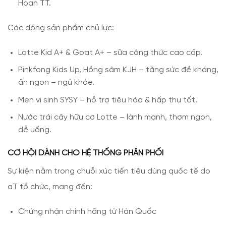
Hoan TT.
Các dòng sản phẩm chủ lực:
Lotte Kid A+ & Goat A+ – sữa công thức cao cấp.
Pinkfong Kids Up, Hồng sâm KJH – tăng sức đề kháng,
ăn ngon – ngủ khỏe.
Men vi sinh SYSY – hỗ trợ tiêu hóa & hấp thu tốt.
Nước trái cây hữu cơ Lotte – lành mạnh, thơm ngon,
dễ uống.
CƠ HỘI DÀNH CHO HỆ THỐNG PHÂN PHỐI
Sự kiện nằm trong chuỗi xúc tiến tiêu dùng quốc tế do
aT tổ chức, mang đến:
Chứng nhận chính hãng từ Hàn Quốc