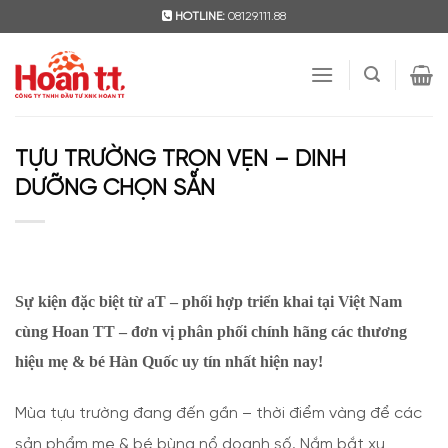
Skip
HOTLINE:
08129.111.88
to
content
TỰU TRƯỜNG TRỌN VẸN – DINH
DƯỠNG CHỌN SẴN
Sự kiện đặc biệt từ aT – phối hợp triển khai tại Việt Nam
cùng Hoan TT – đơn vị phân phối chính hãng các thương
hiệu mẹ & bé Hàn Quốc uy tín nhất hiện nay!
Mùa tựu trường đang đến gần – thời điểm vàng để các
sản phẩm mẹ & bé bùng nổ doanh số. Nắm bắt xu