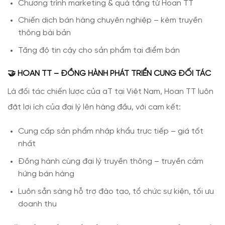
Chương trình marketing & quà tặng từ Hoan TT
Chiến dịch bán hàng chuyên nghiệp – kèm truyền
thông bài bản
Tăng độ tin cậy cho sản phẩm tại điểm bán
🤝 HOAN TT – ĐỒNG HÀNH PHÁT TRIỂN CÙNG ĐỐI TÁC
Là đối tác chiến lược của aT tại Việt Nam, Hoan TT luôn
đặt lợi ích của đại lý lên hàng đầu, với cam kết:
Cung cấp sản phẩm nhập khẩu trực tiếp – giá tốt
nhất
Đồng hành cùng đại lý truyền thông – truyền cảm
hứng bán hàng
Luôn sẵn sàng hỗ trợ đào tạo, tổ chức sự kiện, tối ưu
doanh thu