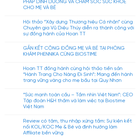
PHÁP DINH DƯỠNG VÀ CHĂM SÓC SỨC KHỎE
CHO MẸ VÀ BÉ
Hội thảo “Xây dựng Thương hiệu Cá nhân” cùng
Chuyên gia Vũ Diệu Thúy diễn ra thành công với
sự đồng hành của Hoan TT
GẮN KẾT CỘNG ĐỒNG MẸ VÀ BÉ TẠI PHÒNG
KHÁM PHENNIKA CÙNG BIOSTIME
Hoan TT đồng hành cùng hội thảo tiền sản
“Hành Trang Cho Nàng Đi Sinh”: Mang đến hành
trang vững vàng cho mẹ bầu tại Quy Nhơn
“Sức mạnh toàn cầu – Tầm nhìn Việt Nam”: CEO
Tập đoàn H&H thăm và làm việc tại Biostime
Việt Nam
Review có tâm, thu nhập xứng tầm: Sự kiện kết
nối KOL/KOC Mẹ & Bé và định hướng làm
Affiliate bền vững