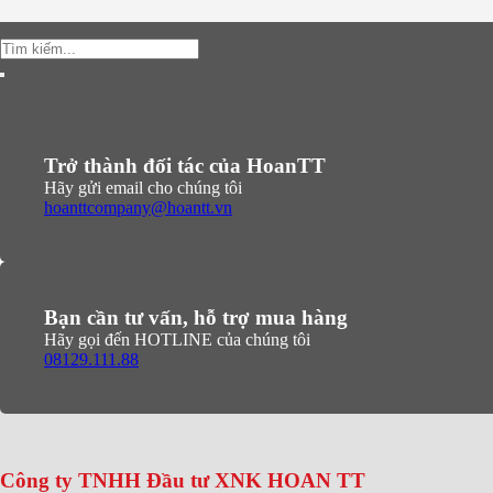
Tìm
kiếm:
Trở thành đối tác của HoanTT
Hãy gửi email cho chúng tôi
hoanttcompany@hoantt.vn
Bạn cần tư vấn, hỗ trợ mua hàng
Hãy gọi đến HOTLINE của chúng tôi
08129.111.88
Công ty TNHH Đầu tư XNK HOAN TT