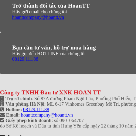
Trở thành đối tác của HoanTT
Hãy gửi email cho chúng tôi
hoanttcompany@hoantt.vn
Bạn cần tư vấn, hỗ trợ mua hàng
Hãy gọi đến HOTLINE của chúng tôi
08129.111.88
Công ty TNHH Đầu tư XNK HOAN TT
Trụ sở chính
: Số 87A đường Phạm Ngũ Lão, Phường Phố Hiến, 
Văn phòng Hà Nội
: ML 6-17 Vinhomes Greenbay Mễ Trì, phườn
Hotline:
08129.111.88
Email:
hoanttcompany@hoantt.vn
Giấy phép kinh doanh
: số 0901064707
do Sở Kế hoạch và Đầu tư tỉnh Hưng Yên cấp ngày 22 tháng 10 năm 