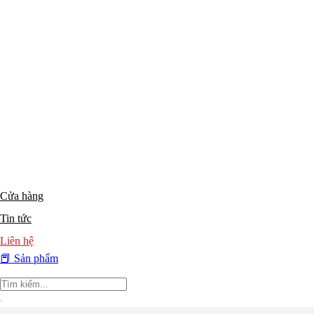
Cửa hàng
Tin tức
Liên hệ
📕 Sản phẩm
Tìm
kiếm: