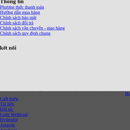
Thông tin
Phương thức thanh toán
Hướng dẫn mua hàng
Chính sách bảo mật
Chính sách đổi trả
Chính sách vận chuyển - giao hàng
Chính sách quy định chung
kết nối
Copyright 2026 ©
CÔNG TY TNHH ĐẦU TƯ XNK HOAN TT
H
Giới thiệu
Tài liệu
Đối tác
Lotte Wellfood
Hydrodol
Arravite