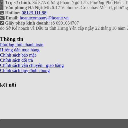
Trụ sở chính
: Số 87A đường Phạm Ngũ Lão, Phường Phố Hiến, 
Văn phòng Hà Nội
: ML 6-17 Vinhomes Greenbay Mễ Trì, phườn
Hotline:
08129.111.88
Email:
hoanttcompany@hoantt.vn
Giấy phép kinh doanh
: số 0901064707
do Sở Kế hoạch và Đầu tư tỉnh Hưng Yên cấp ngày 22 tháng 10 năm 
Thông tin
Phương thức thanh toán
Hướng dẫn mua hàng
Chính sách bảo mật
Chính sách đổi trả
Chính sách vận chuyển - giao hàng
Chính sách quy định chung
kết nối