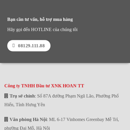
Bạn cần tư vấn, hỗ trợ mua hàng
Hãy gọi đến HOTLINE của chúng tôi
08129.111.88
Công ty TNHH Đầu tư XNK HOAN TT
Trụ sở chính
: Số 87A đường Phạm Ngũ Lão, Phường Phố
Hiến, Tỉnh Hưng Yên
Văn phòng Hà Nội
: ML 6-17 Vinhomes Greenbay Mễ Trì,
phường Đại Mỗ, Hà Nội