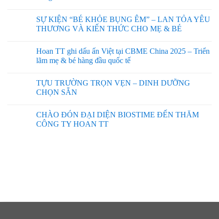
SỰ KIỆN “BÉ KHỎE BỤNG ÊM” – LAN TỎA YÊU
THƯƠNG VÀ KIẾN THỨC CHO MẸ & BÉ
Hoan TT ghi dấu ấn Việt tại CBME China 2025 – Triển
lãm mẹ & bé hàng đầu quốc tế
TỰU TRƯỜNG TRỌN VẸN – DINH DƯỠNG
CHỌN SẴN
CHÀO ĐÓN ĐẠI DIỆN BIOSTIME ĐẾN THĂM
CÔNG TY HOAN TT