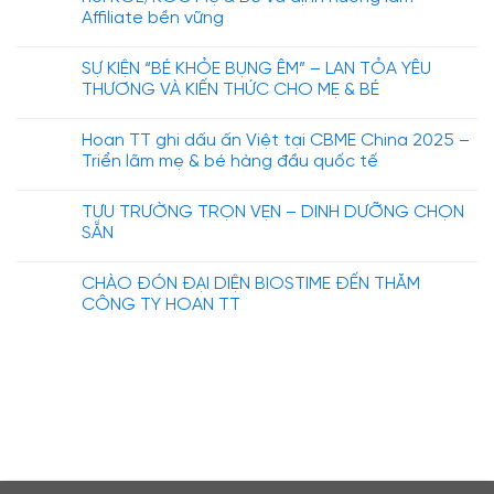
Affiliate bền vững
SỰ KIỆN “BÉ KHỎE BỤNG ÊM” – LAN TỎA YÊU
THƯƠNG VÀ KIẾN THỨC CHO MẸ & BÉ
Hoan TT ghi dấu ấn Việt tại CBME China 2025 –
Triển lãm mẹ & bé hàng đầu quốc tế
TỰU TRƯỜNG TRỌN VẸN – DINH DƯỠNG CHỌN
SẴN
CHÀO ĐÓN ĐẠI DIỆN BIOSTIME ĐẾN THĂM
CÔNG TY HOAN TT