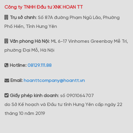
Công ty TNHH Đầu tư XNK HOAN TT
Trụ sở chính
: Số 87A đường Phạm Ngũ Lão, Phường
Phố Hiến, Tỉnh Hưng Yên
Văn phòng Hà Nội
: ML 6-17 Vinhomes Greenbay Mễ Trì,
phường Đại Mỗ, Hà Nội
Hotline:
08129.111.88
Email:
hoanttcompany@hoantt.vn
Giấy phép kinh doanh
: số 0901064707
do Sở Kế hoạch và Đầu tư tỉnh Hưng Yên cấp ngày 22
tháng 10 năm 2019