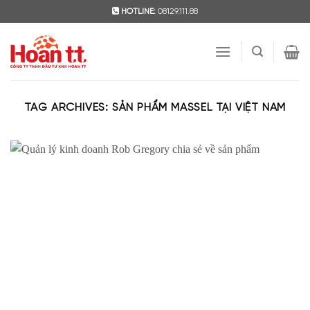
Skip
HOTLINE:
08129.111.88
to
content
TAG ARCHIVES:
SẢN PHẨM MASSEL TẠI VIỆT NAM