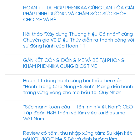
HOAN TT TÁI HỢP PHENIKAA CÙNG LAN TỎA GIẢI
PHÁP DINH DƯỠNG VÀ CHĂM SÓC SỨC KHỎE
CHO MẸ VÀ BÉ
Hội thảo “Xây dựng Thương hiệu Cá nhân” cùng
Chuyên gia Vũ Diệu Thúy diễn ra thành công với
sự đồng hành của Hoan TT
GẮN KẾT CỘNG ĐỒNG MẸ VÀ BÉ TẠI PHÒNG
KHÁM PHENNIKA CÙNG BIOSTIME
Hoan TT đồng hành cùng hội thảo tiền sản
“Hành Trang Cho Nàng Đi Sinh”: Mang đến hành
trang vững vàng cho mẹ bầu tại Quy Nhơn
“Sức mạnh toàn cầu – Tầm nhìn Việt Nam”: CEO
Tập đoàn H&H thăm và làm việc tại Biostime
Việt Nam
Review có tâm, thu nhập xứng tầm: Sự kiện kết
nối KOL/KOC Mẹ & Bé và định hướng làm