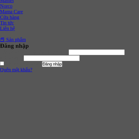
Massel
Norco
Mama Care
Cửa hàng
Tin tức
Liên hệ
📕 Sản phẩm
Đăng nhập
Tên tài khoản hoặc địa chỉ email
*
Mật khẩu
*
Ghi nhớ mật khẩu
Đăng nhập
Quên mật khẩu?