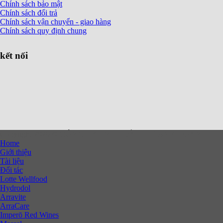
Chính sách bảo mật
Chính sách đổi trả
Chính sách vận chuyển - giao hàng
Chính sách quy định chung
kết nối
Copyright 2026 ©
CÔNG TY TNHH ĐẦU TƯ XNK HOAN TT
Home
Giới thiệu
Tài liệu
Đối tác
Lotte Wellfood
Hydrodol
Arravite
ArraCare
Imperō Red Wines