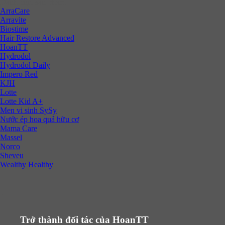
Danh mục sản phẩm
ArraCare
Arravite
Biostime
Hair Restore Advanced
HoanTT
Hydrodol
Hydrodol Daily
Impero Red
KJH
Lotte
Lotte Kid A+
Men vi sinh SySy
Nước ép hoa quả hữu cơ
Mama Care
Massel
Norco
Sheveu
Wealthy Healthy
Trở thành đối tác của HoanTT