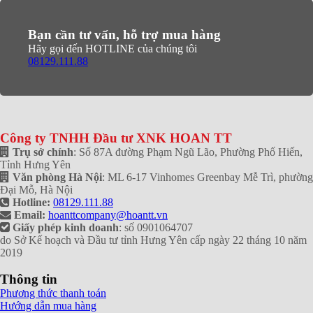
Bạn cần tư vấn, hỗ trợ mua hàng
Hãy gọi đến HOTLINE của chúng tôi
08129.111.88
Công ty TNHH Đầu tư XNK HOAN TT
Trụ sở chính
: Số 87A đường Phạm Ngũ Lão, Phường Phố Hiến,
Tỉnh Hưng Yên
Văn phòng Hà Nội
: ML 6-17 Vinhomes Greenbay Mễ Trì, phường
Đại Mỗ, Hà Nội
Hotline:
08129.111.88
Email:
hoanttcompany@hoantt.vn
Giấy phép kinh doanh
: số 0901064707
do Sở Kế hoạch và Đầu tư tỉnh Hưng Yên cấp ngày 22 tháng 10 năm
2019
Thông tin
Phương thức thanh toán
Hướng dẫn mua hàng