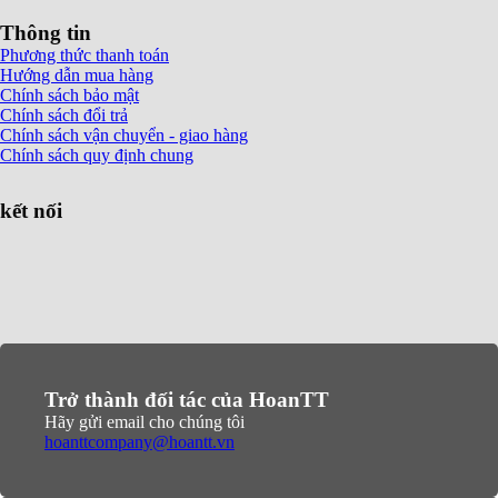
Thông tin
Phương thức thanh toán
Hướng dẫn mua hàng
Chính sách bảo mật
Chính sách đổi trả
Chính sách vận chuyển - giao hàng
Chính sách quy định chung
kết nối
Trở thành đối tác của HoanTT
Hãy gửi email cho chúng tôi
hoanttcompany@hoantt.vn