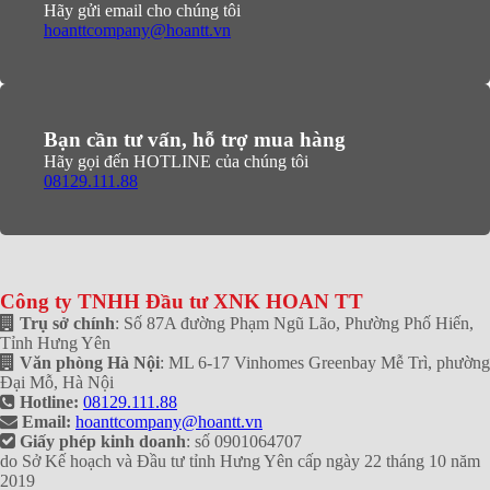
Hãy gửi email cho chúng tôi
hoanttcompany@hoantt.vn
Bạn cần tư vấn, hỗ trợ mua hàng
Hãy gọi đến HOTLINE của chúng tôi
08129.111.88
Công ty TNHH Đầu tư XNK HOAN TT
Trụ sở chính
: Số 87A đường Phạm Ngũ Lão, Phường Phố Hiến,
Tỉnh Hưng Yên
Văn phòng Hà Nội
: ML 6-17 Vinhomes Greenbay Mễ Trì, phường
Đại Mỗ, Hà Nội
Hotline:
08129.111.88
Email:
hoanttcompany@hoantt.vn
Giấy phép kinh doanh
: số 0901064707
do Sở Kế hoạch và Đầu tư tỉnh Hưng Yên cấp ngày 22 tháng 10 năm
2019