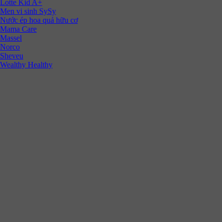
Lotte Kid A+
Men vi sinh SySy
Nước ép hoa quả hữu cơ
Mama Care
Massel
Norco
Sheveu
Wealthy Healthy