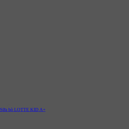
Lotte
Sữa bò LOTTE KID A+
695.000
VNĐ