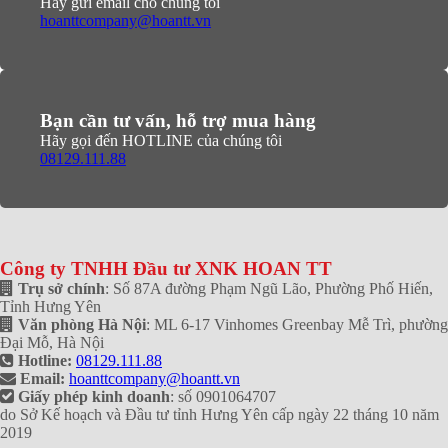
Hãy gửi email cho chúng tôi
hoanttcompany@hoantt.vn
Bạn cần tư vấn, hỗ trợ mua hàng
Hãy gọi đến HOTLINE của chúng tôi
08129.111.88
Công ty TNHH Đầu tư XNK HOAN TT
Trụ sở chính
: Số 87A đường Phạm Ngũ Lão, Phường Phố Hiến,
Tỉnh Hưng Yên
Văn phòng Hà Nội
: ML 6-17 Vinhomes Greenbay Mễ Trì, phường
Đại Mỗ, Hà Nội
Hotline:
08129.111.88
Email:
hoanttcompany@hoantt.vn
Giấy phép kinh doanh
: số 0901064707
do Sở Kế hoạch và Đầu tư tỉnh Hưng Yên cấp ngày 22 tháng 10 năm
2019