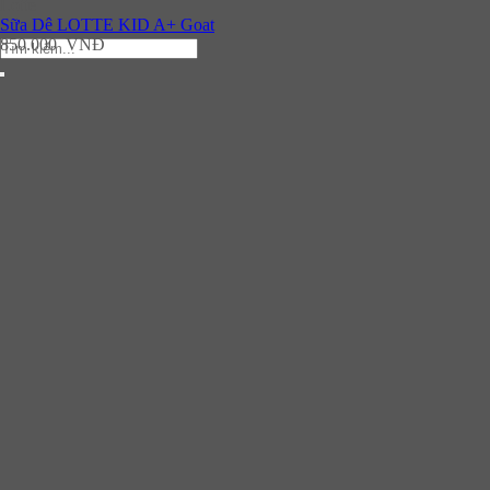
Lotte
Sữa Dê LOTTE KID A+ Goat
850.000
VNĐ
Tìm
kiếm: