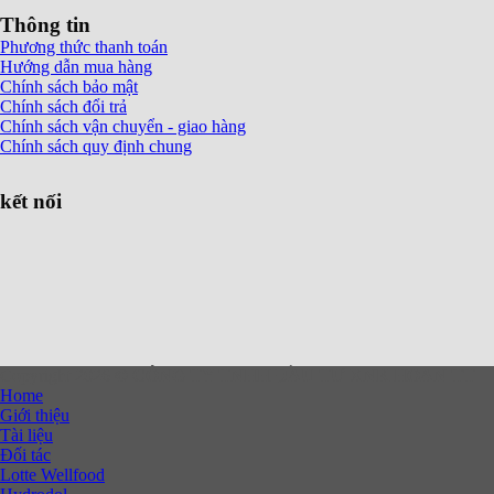
Thông tin
Phương thức thanh toán
Hướng dẫn mua hàng
Chính sách bảo mật
Chính sách đổi trả
Chính sách vận chuyển - giao hàng
Chính sách quy định chung
kết nối
Copyright 2026 ©
CÔNG TY TNHH ĐẦU TƯ XNK HOAN TT
Home
Giới thiệu
Tài liệu
Đối tác
Lotte Wellfood