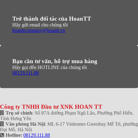
Trở thành đối tác của HoanTT
Hãy gửi email cho chúng tôi
hoanttcompany@hoantt.vn
Bạn cần tư vấn, hỗ trợ mua hàng
Hãy gọi đến HOTLINE của chúng tôi
08129.111.88
Công ty TNHH Đầu tư XNK HOAN TT
Trụ sở chính
: Số 87A đường Phạm Ngũ Lão, Phường Phố Hiến,
Tỉnh Hưng Yên
Văn phòng Hà Nội
: ML 6-17 Vinhomes Greenbay Mễ Trì, phường
Đại Mỗ, Hà Nội
Hotline:
08129.111.88