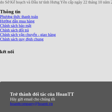
do Sở Kế hoạch và Đầu tư tỉnh Hưng Yên cấp ngày 22 tháng 10 năm 
Thông tin
Phương thức thanh toán
Hướng dẫn mua hàng
Chính sách bảo mật
Chính sách đổi trả
Chính sách vận chuyển - giao hàng
Chính sách quy định chung
kết nối
Trở thành đối tác của HoanTT
Hãy gửi email cho chúng tôi
hoanttcompany@hoantt.vn