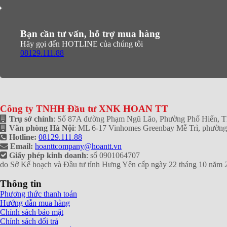
Bạn cần tư vấn, hỗ trợ mua hàng
Hãy gọi đến HOTLINE của chúng tôi
08129.111.88
Công ty TNHH Đầu tư XNK HOAN TT
Trụ sở chính
: Số 87A đường Phạm Ngũ Lão, Phường Phố Hiến, 
Văn phòng Hà Nội
: ML 6-17 Vinhomes Greenbay Mễ Trì, phườn
Hotline:
08129.111.88
Email:
hoanttcompany@hoantt.vn
Giấy phép kinh doanh
: số 0901064707
do Sở Kế hoạch và Đầu tư tỉnh Hưng Yên cấp ngày 22 tháng 10 năm 
Thông tin
Phương thức thanh toán
Hướng dẫn mua hàng
Chính sách bảo mật
Chính sách đổi trả