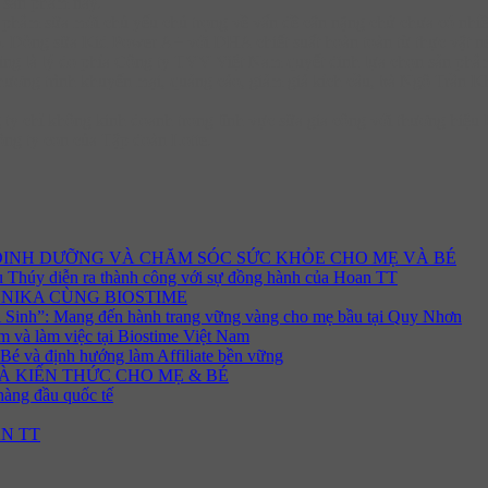
 sản phẩm này.
n phẩm sữa mới chủ yếu chú trọng về vấn đề cân nặng chứ chưa có nhiều
 cao. Dòng sữa Kid Power A+ với DHA chiết suất hoàn toàn từ thực vậ
ũng là lý do phía Công ty TVV Việt Nam quyết định lựa chọn sản phẩm
c chương trình khuyến mại, quảng cáo, giảm giá kích cầu, bà Ngô Trần
y chỉ không kinh doanh trong lĩnh vực sữa gia công với thương hiệu P
ông ty con của Tập đoàn Lotte.
 DINH DƯỠNG VÀ CHĂM SÓC SỨC KHỎE CHO MẸ VÀ BÉ
 Thúy diễn ra thành công với sự đồng hành của Hoan TT
NIKA CÙNG BIOSTIME
 Sinh”: Mang đến hành trang vững vàng cho mẹ bầu tại Quy Nhơn
và làm việc tại Biostime Việt Nam
é và định hướng làm Affiliate bền vững
À KIẾN THỨC CHO MẸ & BÉ
hàng đầu quốc tế
N TT