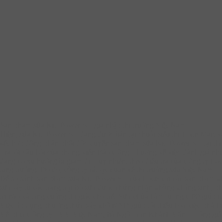
Sản phẩm sữa Kid Power A+ gia nhập thị trường Việt Nam
Hiện, sữa Kid Power A+ đang được bán tại chuỗi siêu thị Lotte Mart
kết hợp đồng phân phối độc quyền sản phẩm sữa Kid Power A+ tại t
Trả lời câu hỏi của phóng viên Báo Công Thương về việc đánh giá nh
đang có xu hướng bị giảm đi. Tuy nhiên, theo điều tra của Công ty Lotte
tăng trưởng. Do đó, công ty rất lạc quan về thị trường sữa Việt Nam.
Để so sánh sản phẩm sữa Kid Power A+ của Lotte với các sản phẩm kh
sữa lấy từ các trang trại bò sữa được chứng nhận không kháng sinh, p
trí não và tăng cường thị giác cho trẻ. Sữa chứa hàm lượng CPP giúp íc
Việc áp dụng phương thức sấy khô MSD giúp tối thiểu hóa việc phá 
Về phía Công ty TVV Việt Nam, bà Ngô Trần Khánh Vân – Tổng giám đố