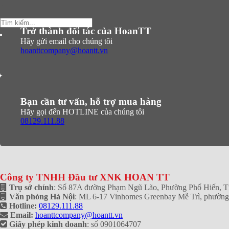
Tìm
Trở thành đối tác của HoanTT
kiếm:
Hãy gửi email cho chúng tôi
hoanttcompany@hoantt.vn
Bạn cần tư vấn, hỗ trợ mua hàng
Hãy gọi đến HOTLINE của chúng tôi
08129.111.88
Công ty TNHH Đầu tư XNK HOAN TT
Trụ sở chính
: Số 87A đường Phạm Ngũ Lão, Phường Phố Hiến, 
Văn phòng Hà Nội
: ML 6-17 Vinhomes Greenbay Mễ Trì, phườn
Hotline:
08129.111.88
Email:
hoanttcompany@hoantt.vn
Giấy phép kinh doanh
: số 0901064707