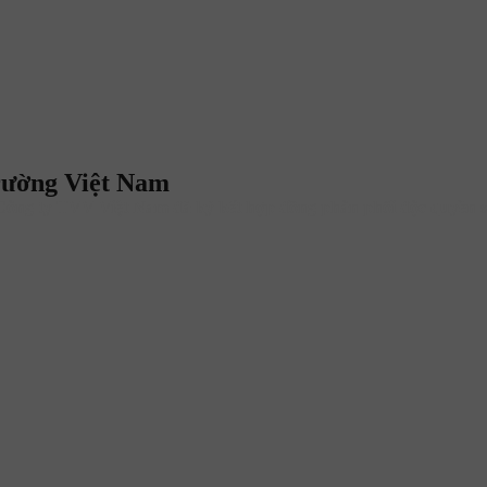
rường Việt Nam
à Công ty TVV Việt Nam đã ký kết hợp đồng phân phối độc quyền 