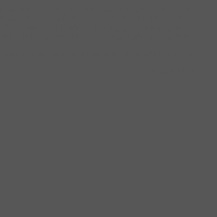
 sản phẩm giúp tăng tăng chiều cao. Trong khi đó, từ 1-10 tuổi
t nên khả năng hấp thụ DHA rất cao. Sản phẩm này hướng đến
 Kid Power A+ phát triển và phủ rộng tại thị trường Việt Nam.
 Khánh Vân hi vọng sản phẩm sẽ được người tiêu dùng Việt Nam
asteur như sữa công thức và sữa tươi, mà còn kinh doanh ở các
Nguyễn Hạnh