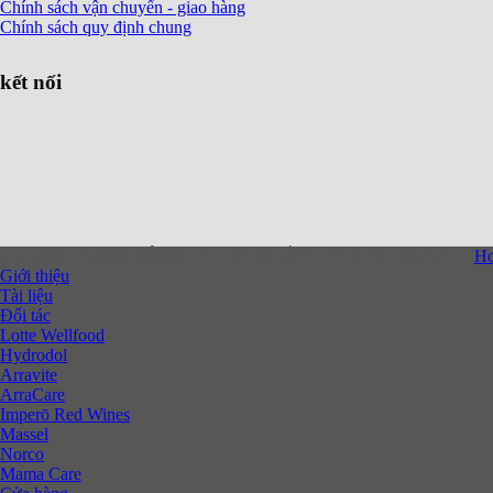
Chính sách vận chuyển - giao hàng
Chính sách quy định chung
kết nối
Copyright 2026 ©
CÔNG TY TNHH ĐẦU TƯ XNK HOAN TT
H
Giới thiệu
Tài liệu
Đối tác
Lotte Wellfood
Hydrodol
Arravite
ArraCare
Imperō Red Wines
Massel
Norco
Mama Care