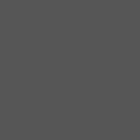
ng ty Lotte Food (Hàn Quốc) và Công ty TVV Việt Nam đã ký
Nam và Hàn Quốc đều cùng có thể sử dụng sản phẩm này.
 gian vừa qua, các sản phẩm sữa Hàn Quốc đưa vào Việt Nam
ệt là sữa công thức dành cho trẻ sơ sinh và trẻ nhỏ đang trên đà
à sản phẩm với nhiều thế mạnh. Theo đó, được làm từ nguồn
ật đã được nhận bằng chứng nhận đặc biệt giúp cho phát triển
có chứa chất Synbiotic giúp cho bé đi ngoài một cách dễ dàng.
sẽ có mặt tại hệ thống siêu thị Mẹ và Bé, đặc biệt hiện nay,