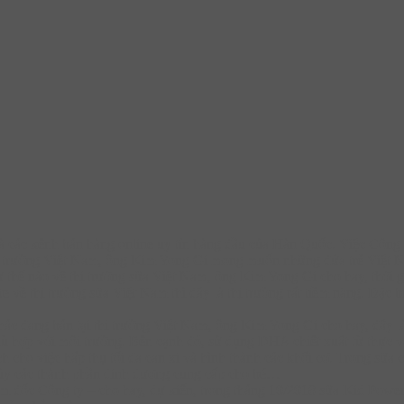
 và các kênh bán hàng online uy tín hàng đầu của Hàn Quốc. Việc Cô
hị trường Việt Nam, ông Kim Yong Gi mong muốn những đứa trẻ Việt 
ư thế nào về thị trường sữa Việt Nam, ông Kim Yong Gi cho hay, thời
 về thị trường sữa Việt Nam thì đây là thị trường rất tiềm năng. Đặc bi
ác đang bán tại thị trường Việt Nam, ông Kim Yong Gi cho hay, đây l
hù hợp với môi trường. Bên cạnh đó, sử dụng DHA chiết xuất từ thực v
h cho việc hấp thụ tối đa can xi và hình thành các khối cơ. Trong sữa 
hủy các thành phần dinh dương cung cấp cho bé…
c Công ty – cho hay, dự kiến, trong tháng 10/2018 sữa Kid Power A+ 