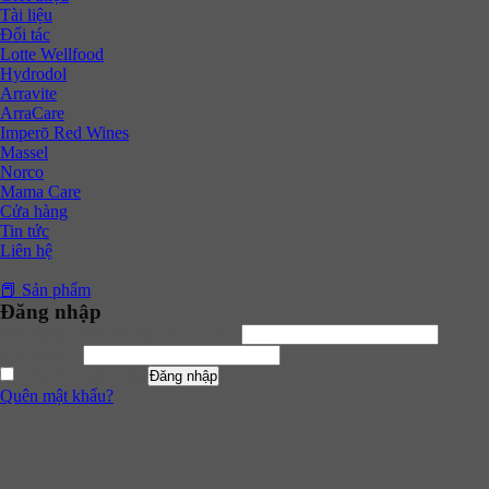
Tài liệu
Đối tác
Lotte Wellfood
Hydrodol
Arravite
ArraCare
Imperō Red Wines
Massel
Norco
Mama Care
Cửa hàng
Tin tức
Liên hệ
📕 Sản phẩm
Đăng nhập
Tên tài khoản hoặc địa chỉ email
*
Mật khẩu
*
Ghi nhớ mật khẩu
Đăng nhập
Quên mật khẩu?