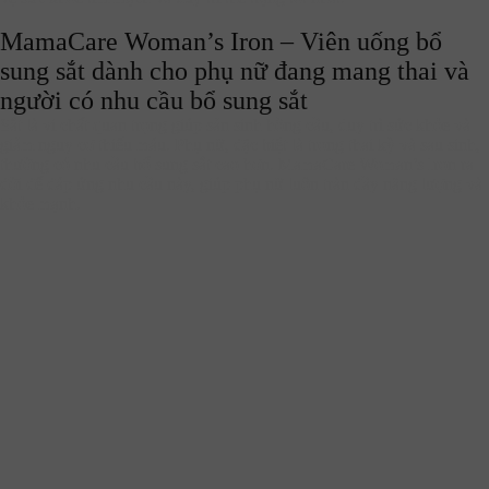
MamaCare Woman’s Iron – Viên uống bổ
sung sắt dành cho phụ nữ đang mang thai và
người có nhu cầu bổ sung sắt
Sắt là vi chất quan trọng giúp sản sinh hồng cầu, duy trì sức khỏe và
giảm nguy cơ thiếu máu. Phụ nữ, đặc biệt là trong thai kỳ và sau sinh,
thường có nhu cầu bổ sung sắt cao hơn. MamaCare Woman’s Iron ra
đời để đáp ứng nhu cầu này, giúp phụ nữ luôn tràn đầy năng lượng và
khỏe mạnh.