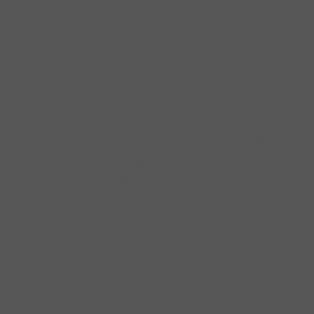
Sản phẩm có vô vàn những tính năng ưu việt như:
– Chất liệu an toàn tuyệt đối: Sử dụng nhựa PPSU và silicone y tế
không chứa BPA, an toàn cho bé.
– Núm ti mô phỏng ti mẹ: Giúp bé dễ dàng làm quen, hạn chế tình
trạng bỏ bú mẹ.
– Hệ thống van chống sặc, chống đầy hơi: Giúp bé bú thoải mái, giảm
nguy cơ đau bụng do nuốt khí.
– Thiết kế tiện lợi, dễ dàng vệ sinh: Đáp ứng tiêu chuẩn vệ sinh an
toàn, giúp mẹ yên tâm sử dụng.