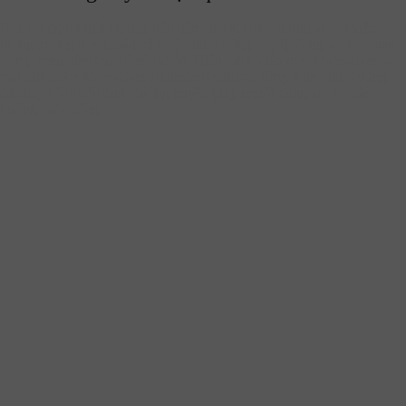
Đối với người tiểu đường, tiền tiểu đường hoặc những ai cần kiểm soát
lượng đường trong máu, chế độ dinh dưỡng hợp lý đóng vai trò quan
trọng trong việc duy trì sức khỏe. Hiểu được điều này, MamaCare ra
mắt sản phẩm MamaCare Diabetic Nutrition, công thức dinh dưỡng
đặc biệt hỗ trợ ổn định đường huyết, giúp người dùng an tâm tận
hưởng cuộc sống.