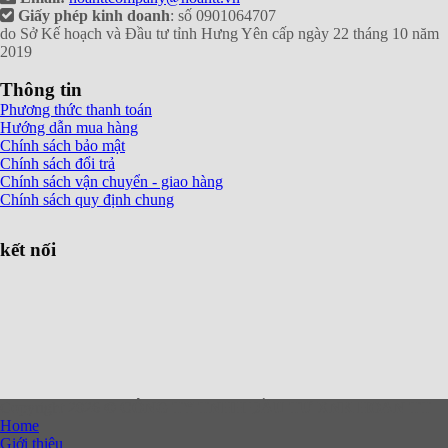
Giấy phép kinh doanh
: số 0901064707
do Sở Kế hoạch và Đầu tư tỉnh Hưng Yên cấp ngày 22 tháng 10 năm
2019
Thông tin
Phương thức thanh toán
Hướng dẫn mua hàng
Chính sách bảo mật
Chính sách đổi trả
Chính sách vận chuyển - giao hàng
Chính sách quy định chung
kết nối
Copyright 2026 ©
CÔNG TY TNHH ĐẦU TƯ XNK HOAN TT
Home
Giới thiệu