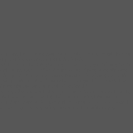
Với công thức ít đường, giàu chất xơ, chứa Isomaltulose giúp hấp thu
chậm, không gây tăng đường huyết đột ngột.
Kết hợp 37 vi chất thiết yếu trong một sản phẩm, giúp bổ sung đầy đủ
dinh dưỡng, giúp cơ thể khoẻ mạnh và duy trì năng lượng bền vững.
Bên cạnh đó, MamaCare Diabetic Nutrition còn bổ sung thêm chiết
xuất tự nhiên từ quế, khổ qua và hạt cỏ cà r giúp hỗ trợ chuyển hóa
đường hiệu quả, tăng cường sức khỏe tổng thể.
Không thể bỏ qua thành phần FOS (Fructooligosaccharide), hỗ trợ hệ
tiêu hóa khỏe mạnh, cải thiện hấp thu dinh dưỡng hiệu quả hơn.
Với thành phầnn là các Vitamin nhóm B như B1, B5, B12, Biotin, hỗ
trợ giảm mệt mỏi, tăng cường năng lượng cho người sử dụng.