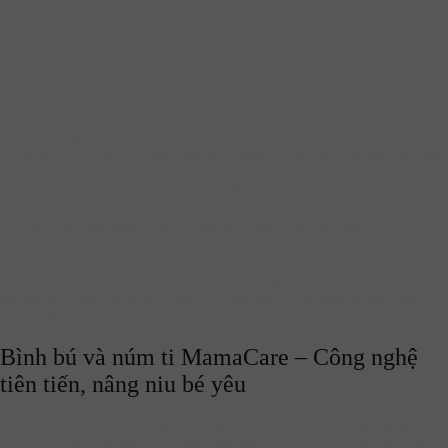
Sản phẩm giúp:
– Bổ sung sắt hữu cơ dễ hấp thu: Giảm nguy cơ táo bón, buồn nôn so
với các dạng sắt thông thường.
– Kết hợp Vitamin C: Giúp tăng khả năng hấp thu sắt, tối ưu hóa công
dụng.
– Bổ sung Acid Folic: Hỗ trợ phát triển não bộ thai nhi, ngăn ngừa dị
tật ống thần kinh.
– Công thức cân bằng: Giảm thiểu tác dụng phụ, dễ dàng hấp thu và
phù hợp với cơ địa của nhiều đối tượng.
MamaCare Woman’s Iron là người bạn đồng hành lý tưởng cho phụ
nữ trưởng thành, phụ nữ mang thai, sau sinh và những ai cần tăng
cường sắt để bảo vệ sức khỏe.
Bình bú và núm ti MamaCare – Công nghệ
tiên tiến, nâng niu bé yêu
Bên cạnh các sản phẩm dinh dưỡng, MamaCare còn mang đến giải
pháp chăm sóc bé yêu với dòng Bình bú và Núm ti MamaCare. Sản