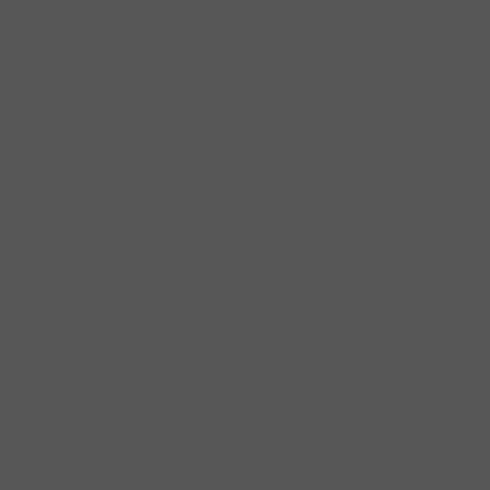
Với Bình bú và Núm ti MamaCare, mẹ có thể an tâm chăm sóc bé yêu,
mang lại trải nghiệm bú bình tự nhiên nhất.
MamaCare luôn không ngừng nghiên cứu và phát triển để mang đến
những sản phẩm dinh dưỡng và chăm sóc sức khỏe toàn diện. Các sản
phẩm mới của MamaCare không chỉ giúp người tiêu dùng có một cuộc
sống khỏe mạnh mà còn mang đến sự tiện lợi và chất lượng vượt trội.