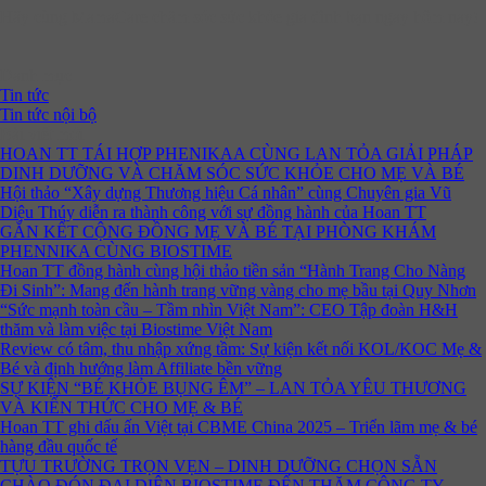
Hãy cùng MamaCare chăm sóc sức khỏe gia đình bạn ngay hôm nay!
🌿💙
Danh mục
Tin tức
Tin tức nội bộ
Bài viết mới
HOAN TT TÁI HỢP PHENIKAA CÙNG LAN TỎA GIẢI PHÁP
DINH DƯỠNG VÀ CHĂM SÓC SỨC KHỎE CHO MẸ VÀ BÉ
Hội thảo “Xây dựng Thương hiệu Cá nhân” cùng Chuyên gia Vũ
Diệu Thúy diễn ra thành công với sự đồng hành của Hoan TT
GẮN KẾT CỘNG ĐỒNG MẸ VÀ BÉ TẠI PHÒNG KHÁM
PHENNIKA CÙNG BIOSTIME
Hoan TT đồng hành cùng hội thảo tiền sản “Hành Trang Cho Nàng
Đi Sinh”: Mang đến hành trang vững vàng cho mẹ bầu tại Quy Nhơn
“Sức mạnh toàn cầu – Tầm nhìn Việt Nam”: CEO Tập đoàn H&H
thăm và làm việc tại Biostime Việt Nam
Review có tâm, thu nhập xứng tầm: Sự kiện kết nối KOL/KOC Mẹ &
Bé và định hướng làm Affiliate bền vững
SỰ KIỆN “BÉ KHỎE BỤNG ÊM” – LAN TỎA YÊU THƯƠNG
VÀ KIẾN THỨC CHO MẸ & BÉ
Hoan TT ghi dấu ấn Việt tại CBME China 2025 – Triển lãm mẹ & bé
hàng đầu quốc tế
TỰU TRƯỜNG TRỌN VẸN – DINH DƯỠNG CHỌN SẴN
CHÀO ĐÓN ĐẠI DIỆN BIOSTIME ĐẾN THĂM CÔNG TY