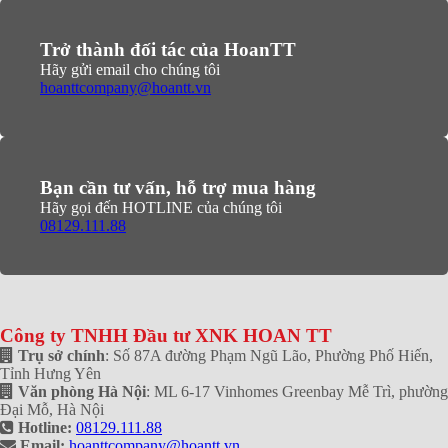
Trở thành đối tác của HoanTT
Hãy gửi email cho chúng tôi
hoanttcompany@hoantt.vn
Bạn cần tư vấn, hỗ trợ mua hàng
Hãy gọi đến HOTLINE của chúng tôi
08129.111.88
Công ty TNHH Đầu tư XNK HOAN TT
Trụ sở chính
: Số 87A đường Phạm Ngũ Lão, Phường Phố Hiến,
Tỉnh Hưng Yên
Văn phòng Hà Nội
: ML 6-17 Vinhomes Greenbay Mễ Trì, phường
Đại Mỗ, Hà Nội
Hotline:
08129.111.88
Email:
hoanttcompany@hoantt.vn