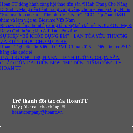
Hoan TT đồng hành cùng hội thảo tiền sản “Hành Trang Cho Nàng
Đi Sinh”: Mang đến hành trang vững vàng cho mẹ bầu tại Quy Nhơn
“Sức mạnh toàn cầu – Tầm nhìn Việt Nam”: CEO Tập đoàn H&H
thăm và làm việc tại Biostime Việt Nam
Review có tâm, thu nhập xứng tầm: Sự kiện kết nối KOL/KOC Mẹ &
Bé và định hướng làm Affiliate bền vững
SỰ KIỆN “BÉ KHỎE BỤNG ÊM” – LAN TỎA YÊU THƯƠNG
VÀ KIẾN THỨC CHO MẸ & BÉ
Hoan TT ghi dấu ấn Việt tại CBME China 2025 – Triển lãm mẹ & bé
hàng đầu quốc tế
TỰU TRƯỜNG TRỌN VẸN – DINH DƯỠNG CHỌN SẴN
CHÀO ĐÓN ĐẠI DIỆN BIOSTIME ĐẾN THĂM CÔNG TY
HOAN TT
Trở thành đối tác của HoanTT
Hãy gửi email cho chúng tôi
hoanttcompany@hoantt.vn