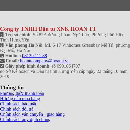
Công ty TNHH Đầu tư XNK HOAN TT
Trụ sở chính
: Số 87A đường Phạm Ngũ Lão, Phường Phố Hiến,
Tỉnh Hưng Yên
Văn phòng Hà Nội
: ML 6-17 Vinhomes Greenbay Mễ Trì, phường
Đại Mỗ, Hà Nội
Hotline:
08129.111.88
Email:
hoanttcompany@hoantt.vn
Giấy phép kinh doanh
: số 0901064707
do Sở Kế hoạch và Đầu tư tỉnh Hưng Yên cấp ngày 22 tháng 10 năm
2019
Thông tin
Phương thức thanh toán
Hướng dẫn mua hàng
Chính sách bảo mật
Chính sách đổi trả
Chính sách vận chuyển - giao hàng
Chính sách quy định chung