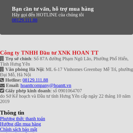
Bạn cần tư vấn, hỗ trợ mua hàng
Hãy gọi đến HOTLINE của chúng tôi
08129.111.88
Công ty TNHH Đầu tư XNK HOAN TT
Trụ sở chính
: Số 87A đường Phạm Ngũ Lão, Phường Phố Hiến,
Tỉnh Hưng Yên
Văn phòng Hà Nội
: ML 6-17 Vinhomes Greenbay Mễ Trì, phường
Đại Mỗ, Hà Nội
Hotline:
08129.111.88
Email:
hoanttcompany@hoantt.vn
Giấy phép kinh doanh
: số 0901064707
do Sở Kế hoạch và Đầu tư tỉnh Hưng Yên cấp ngày 22 tháng 10 năm
2019
Thông tin
Phương thức thanh toán
Hướng dẫn mua hàng
Chính sách bảo mật