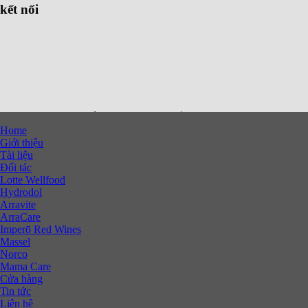
kết nối
Copyright 2026 ©
CÔNG TY TNHH ĐẦU TƯ XNK HOAN TT
Home
Giới thiệu
Tài liệu
Đối tác
Lotte Wellfood
Hydrodol
Arravite
ArraCare
Imperō Red Wines
Massel
Norco
Mama Care
Cửa hàng
Tin tức
Liên hệ