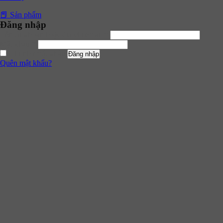
📕 Sản phẩm
Đăng nhập
Tên tài khoản hoặc địa chỉ email
*
Mật khẩu
*
Ghi nhớ mật khẩu
Đăng nhập
Quên mật khẩu?