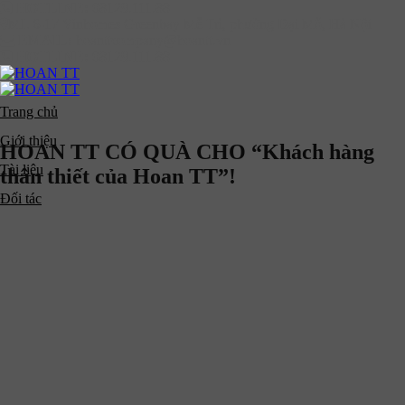
Skip
HOTLINE:
08129.111.88
to
ML 6-17 Vinhomes Greenbay Mễ Trì, phường Đại Mỗ, Hà Nội
content
EMAIL:
hoanttcompany@hoantt.vn
HOTLINE:
08129.111.88
Trang chủ
Giới thiệu
HOAN TT CÓ QUÀ CHO “Khách hàng
Tài liệu
thân thiết của Hoan TT”!
Đối tác