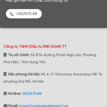
Hãy gọi đến HOTLINE của chúng tôi
08129.111.88
Công ty TNHH Đầu tư XNK HOAN TT
Trụ sở chính
: Số 87A đường Phạm Ngũ Lão, Phường
Phố Hiến, Tỉnh Hưng Yên
Văn phòng Hà Nội
: ML 6-17 Vinhomes Greenbay Mễ Trì,
phường Đại Mỗ, Hà Nội
Hotline:
08129.111.88
Email:
hoanttcompany@hoantt.vn