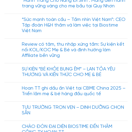
“Hành Trang Cho Nàng Đi Sinh”: Mang đến hành
trang vững vàng cho mẹ bầu tại Quy Nhơn
“Sức mạnh toàn cầu – Tầm nhìn Việt Nam”: CEO
Tập đoàn H&H thăm và làm việc tại Biostime
Việt Nam
Review có tâm, thu nhập xứng tầm: Sự kiện kết
nối KOL/KOC Mẹ & Bé và định hướng làm
Affiliate bền vững
SỰ KIỆN “BÉ KHỎE BỤNG ÊM” – LAN TỎA YÊU
THƯƠNG VÀ KIẾN THỨC CHO MẸ & BÉ
Hoan TT ghi dấu ấn Việt tại CBME China 2025 –
Triển lãm mẹ & bé hàng đầu quốc tế
TỰU TRƯỜNG TRỌN VẸN – DINH DƯỠNG CHỌN
SẴN
CHÀO ĐÓN ĐẠI DIỆN BIOSTIME ĐẾN THĂM