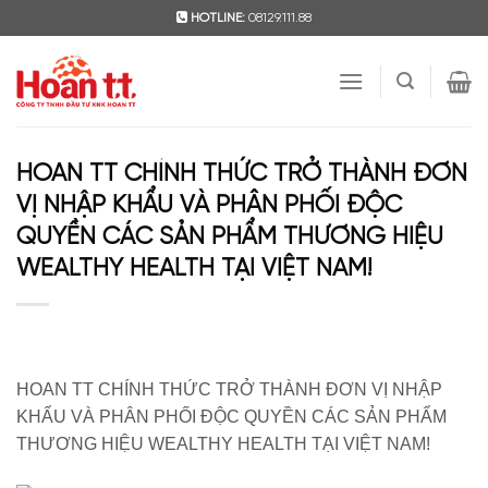
Skip
HOTLINE:
08129.111.88
to
content
HOAN TT CHÍNH THỨC TRỞ THÀNH ĐƠN
VỊ NHẬP KHẨU VÀ PHÂN PHỐI ĐỘC
QUYỀN CÁC SẢN PHẨM THƯƠNG HIỆU
WEALTHY HEALTH TẠI VIỆT NAM!
HOAN TT CHÍNH THỨC TRỞ THÀNH ĐƠN VỊ NHẬP
KHẨU VÀ PHÂN PHỐI ĐỘC QUYỀN CÁC SẢN PHẨM
THƯƠNG HIỆU WEALTHY HEALTH TẠI VIỆT NAM!