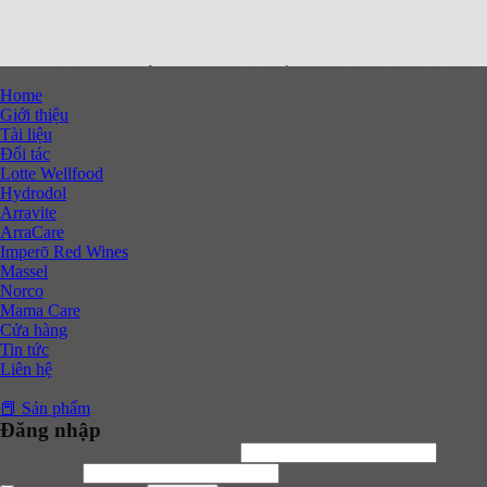
Copyright 2026 ©
CÔNG TY TNHH ĐẦU TƯ XNK HOAN TT
Home
Giới thiệu
Tài liệu
Đối tác
Lotte Wellfood
Hydrodol
Arravite
ArraCare
Imperō Red Wines
Massel
Norco
Mama Care
Cửa hàng
Tin tức
Liên hệ
📕 Sản phẩm
Đăng nhập
Tên tài khoản hoặc địa chỉ email
*
Mật khẩu
*