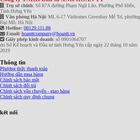
Trụ sở chính
: Số 87A đường Phạm Ngũ Lão, Phường Phố Hiến,
Tỉnh Hưng Yên
Văn phòng Hà Nội
: ML 6-17 Vinhomes Greenbay Mễ Trì, phường
Đại Mỗ, Hà Nội
Hotline:
08129.111.88
Email:
hoanttcompany@hoantt.vn
Giấy phép kinh doanh
: số 0901064707
do Sở Kế hoạch và Đầu tư tỉnh Hưng Yên cấp ngày 22 tháng 10 năm
2019
Thông tin
Phương thức thanh toán
Hướng dẫn mua hàng
Chính sách bảo mật
Chính sách đổi trả
Chính sách vận chuyển - giao hàng
Chính sách quy định chung
kết nối