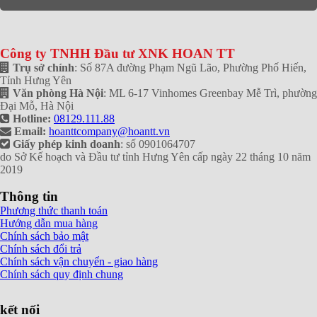
Công ty TNHH Đầu tư XNK HOAN TT
Trụ sở chính
: Số 87A đường Phạm Ngũ Lão, Phường Phố Hiến,
Tỉnh Hưng Yên
Văn phòng Hà Nội
: ML 6-17 Vinhomes Greenbay Mễ Trì, phường
Đại Mỗ, Hà Nội
Hotline:
08129.111.88
Email:
hoanttcompany@hoantt.vn
Giấy phép kinh doanh
: số 0901064707
do Sở Kế hoạch và Đầu tư tỉnh Hưng Yên cấp ngày 22 tháng 10 năm
2019
Thông tin
Phương thức thanh toán
Hướng dẫn mua hàng
Chính sách bảo mật
Chính sách đổi trả
Chính sách vận chuyển - giao hàng
Chính sách quy định chung
kết nối