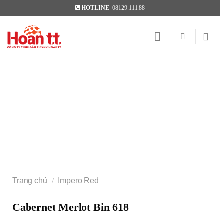
Skip
HOTLINE:
08129.111.88
to
content
Trang chủ
/
Impero Red
Cabernet Merlot Bin 618